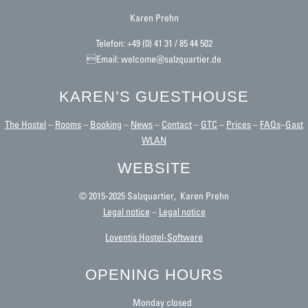
Karen Prehn
Telefon: +49 (0) 41 31 / 85 44 502
Email: welcome@salzquartier.de
KAREN’S GUESTHOUSE
The Hostel
–
Rooms
–
Booking
–
News
–
Contact
–
GTC
–
Prices
–
FAQs
–
Gast
WLAN
WEBSITE
© 2015-2025 Salzquartier, Karen Prehn
Legal notice
–
Legal notice
Loventis Hostel-Software
OPENING HOURS
Monday closed