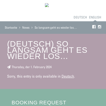
BOOKING
THE GUESTHOUSE
ROOMS
PRICES
DEUTSCH
CONTACT
ENGLISH
Startseite
News
So langsam geht es wieder los…
(DEUTSCH) SO
LANGSAM GEHT ES
WIEDER LOS…
Thursday, der 1. February 2024
Sorry, this entry is only available in
Deutsch
.
BOOKING REQUEST